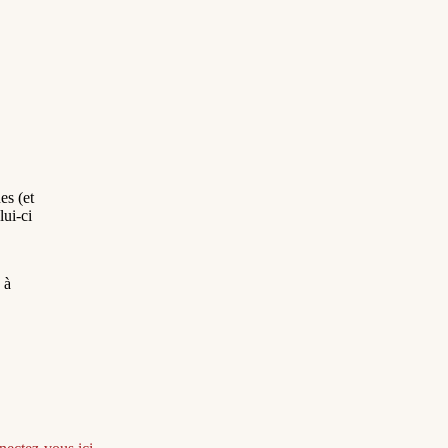
es (et
ui-ci
 à