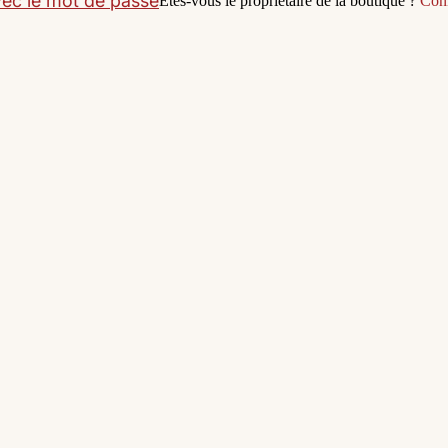
ec le mot de passe
Êtes-vous le propriétaire de la boutique ?
Conn